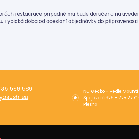
storách restaurace případně mu bude doručeno na uveden
. Typická doba od odeslání objednávky do připravenosti 
735 588 589
NC Géčko - vedle Mountfi
yosushi.eu
Spojovací 326 - 725 27 O
Plesná