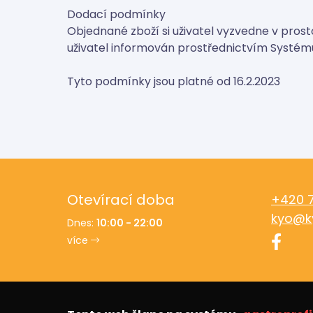
Dodací podmínky
Objednané zboží si uživatel vyzvedne v pro
uživatel informován prostřednictvím Systému
Tyto podmínky jsou platné od 16.2.2023
Otevírací doba
+420 
kyo@k
Dnes:
10:00 - 22:00
více