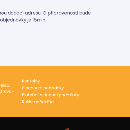
ou dodací adresu. O připravenosti bude
objednávky je 15min.
Kontakty
eldu,
Obchodní podmínky
strava-
Platební a dodací podmínky
Reklamační řád