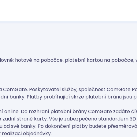
ledovně: hotově na pobočce, platební kartou na pobočce, 
ána ComGate. Poskytovatel služby, společnost ComGate Pay
ní banky. Platby probíhající skrze platební bránu jsou
ní online. Do rozhraní platební brány ComGate zadáte čís
a zadní straně karty. Vše je zabezpečeno standardem 3D 
ou od své banky. Po dokončení platby budete přesměrová
realizaci objednávky.